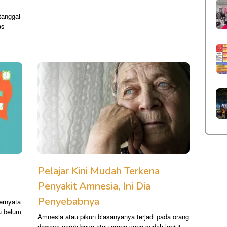
tanggal
as
Pelajar Kini Mudah Terkena
Penyakit Amnesia, Ini Dia
Penyebabnya
ternyata
u belum
Amnesia atau pikun biasanyanya terjadi pada orang
dewasa paruh baya atau orang yang sudah lanjut