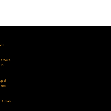
lum
 Karaoke
Ini
op di
nomi
n Rumah