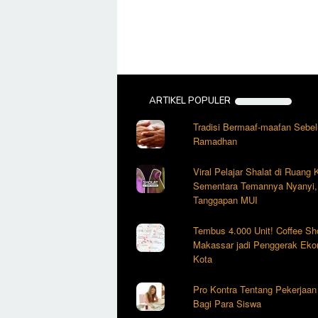
ARTIKEL POPULER
Tradisi Bermaaf-maafan Sebe
Ramadhan
Viral Pelajar Shalat di Ruang
Sementara Temannya Nyanyi, 
Tanggapan MUI
Tembus 4.000 Unit! Coffee Sh
Makassar jadi Penggerak Eko
Kota
Pro Kontra Tentang Pekerjaa
Bagi Para Siswa