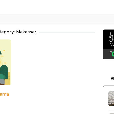
tegory:
Makassar
R
tama