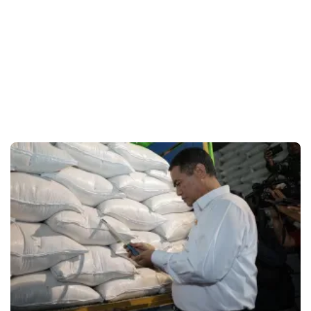
SiapBaca
–
Info
Siap
Untuk
Dibaca