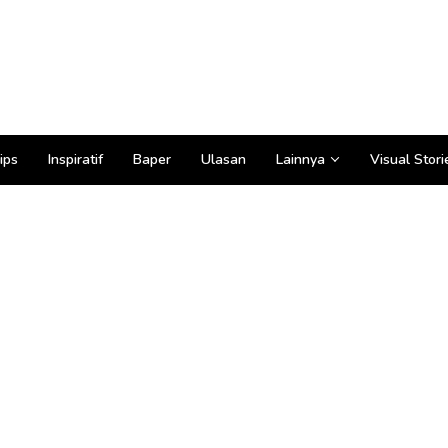
ips
Inspiratif
Baper
Ulasan
Lainnya
Visual Stori