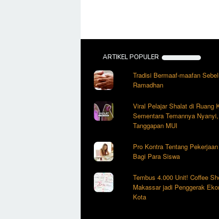
ARTIKEL POPULER
Tradisi Bermaaf-maafan Sebe
Ramadhan
Viral Pelajar Shalat di Ruang
Sementara Temannya Nyanyi, 
Tanggapan MUI
Pro Kontra Tentang Pekerjaa
Bagi Para Siswa
Tembus 4.000 Unit! Coffee Sh
Makassar jadi Penggerak Eko
Kota