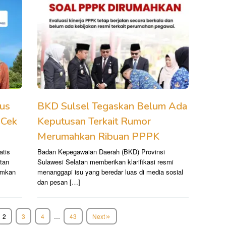
Bus
BKD Sulsel Tegaskan Belum Ada
 Cek
Keputusan Terkait Rumor
Merumahkan Ribuan PPPK
atis
Badan Kepegawaian Daerah (BKD) Provinsi
atan
Sulawesi Selatan memberikan klarifikasi resmi
umkan
menanggapi isu yang beredar luas di media sosial
dan pesan […]
2
3
4
…
43
Next