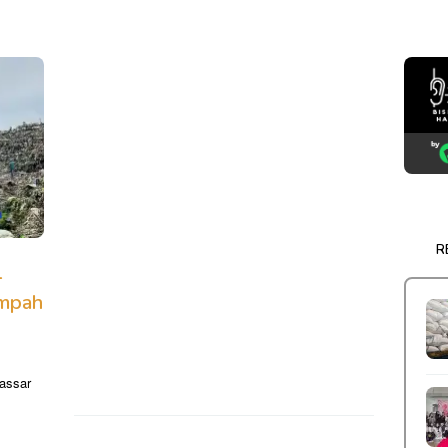
R
L
ampah
assar