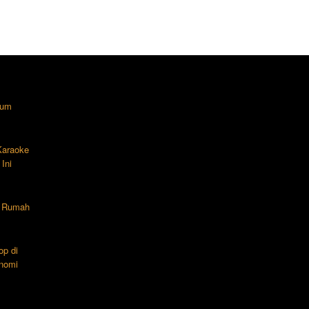
lum
 Karaoke
Ini
n Rumah
op di
nomi