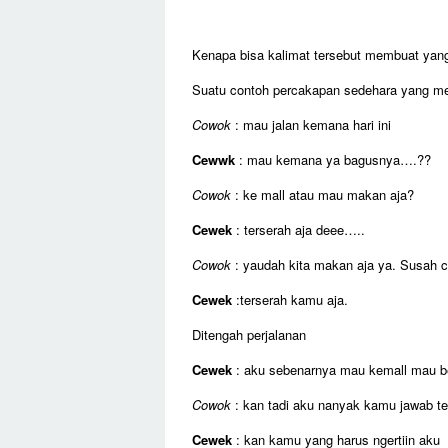
Kenapa bisa kalimat tersebut membuat yan
Suatu contoh percakapan sedehara yang m
Cowok
: mau jalan kemana hari ini
Cewwk
: mau kemana ya bagusnya….??
Cowok
: ke mall atau mau makan aja?
Cewek
: terserah aja deee…..
Cowok
: yaudah kita makan aja ya. Susah car
Cewek
:terserah kamu aja.
Ditengah perjalanan
Cewek
: aku sebenarnya mau kemall mau be
Cowok
: kan tadi aku nanyak kamu jawab t
Cewek
: kan kamu yang harus ngertiin aku