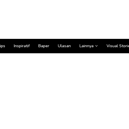
ips
Inspiratif
Baper
Ulasan
Lainnya
Visual Stori