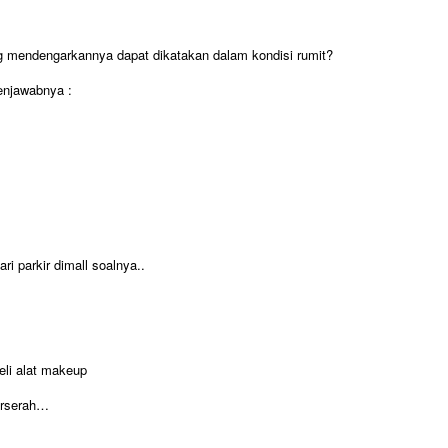
g mendengarkannya dapat dikatakan dalam kondisi rumit?
enjawabnya :
i parkir dimall soalnya..
li alat makeup
erserah…