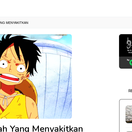
ANG MENYAKITKAN
R
ah Yang Menyakitkan