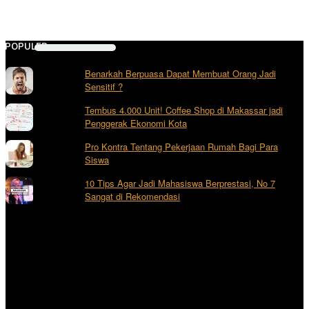
L POPULER
Benarkah Berpuasa Dapat Membuat Orang Jadi
Sensitif ?
Tembus 4.000 Unit! Coffee Shop di Makassar jadi
Penggerak Ekonomi Kota
Pro Kontra Tentang Pekerjaan Rumah Bagi Para
Siswa
10 Tips Agar Jadi Mahasiswa Berprestasi, No 7
Sangat di Rekomendasi