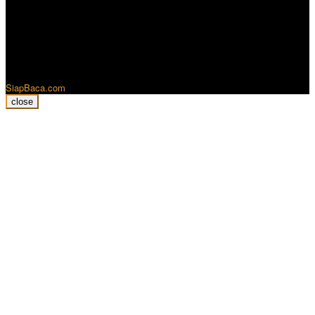
SiapBaca.com
close