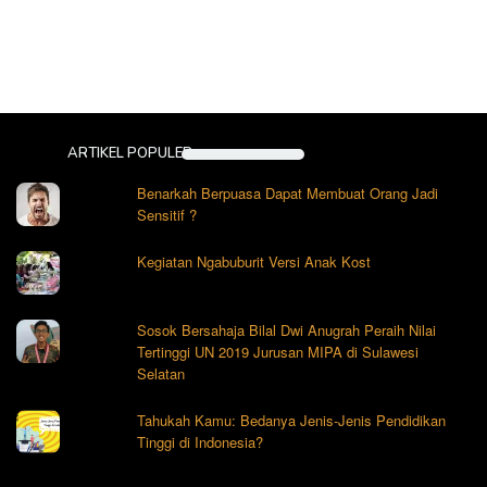
ARTIKEL POPULER
Benarkah Berpuasa Dapat Membuat Orang Jadi
Sensitif ?
Kegiatan Ngabuburit Versi Anak Kost
Sosok Bersahaja Bilal Dwi Anugrah Peraih Nilai
Tertinggi UN 2019 Jurusan MIPA di Sulawesi
Selatan
Tahukah Kamu: Bedanya Jenis-Jenis Pendidikan
Tinggi di Indonesia?