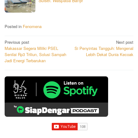
Sulsel: Waspada Banjir
Posted in
Fenomena
Post
Previous post
Next post
Makassar Segera Miliki PSEL
Si Penyintas Tangguh: Mengenal
navigation
Senilai Rp3 Triliun, Solusi Sampah
Lebih Dekat Dunia Kecoak
Jadi Energi Terbarukan