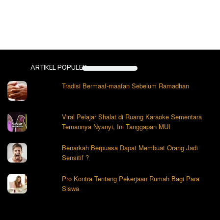
ARTIKEL POPULER
Tradisi Bermaaf-maafan Sebelum Ramadhan
Viral Pelajar Shalat di Ruang Karaoke Sementara
Temannya Nyanyi, Ini Tanggapan MUI
Benarkah Berpuasa Dapat Membuat Orang Jadi
Sensitif ?
Pro Kontra Tentang Pekerjaan Rumah Bagi Para
Siswa