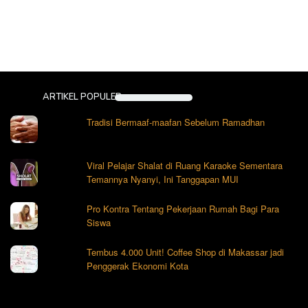
ARTIKEL POPULER
Tradisi Bermaaf-maafan Sebelum Ramadhan
Viral Pelajar Shalat di Ruang Karaoke Sementara
Temannya Nyanyi, Ini Tanggapan MUI
Pro Kontra Tentang Pekerjaan Rumah Bagi Para
Siswa
Tembus 4.000 Unit! Coffee Shop di Makassar jadi
Penggerak Ekonomi Kota