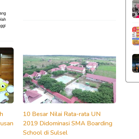
yang
elah
nggi
h
10 Besar Nilai Rata-rata UN
rusan
2019 Didominasi SMA Boarding
School di Sulsel