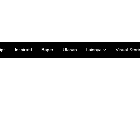
ips
Inspiratif
Baper
Ulasan
Lainnya
Visual Stori