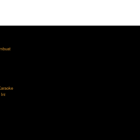
mbuat
 Karaoke
Ini