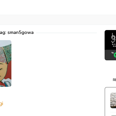
ag:
sman5gowa
R
gi