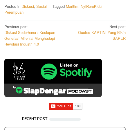
Posted in
Diskusi
,
Sosial
Tagged
Maritim
,
NyiRoroKidul
,
Perempuan
Post
Previous post
Next post
Diskusi Sederhana : Kesiapan
Quotes KARTINI Yang Bikin
navigation
Generasi Milenial Menghadapi
BAPER
Revolusi Industri 4.0
RECENT POST