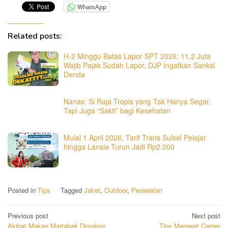
WhatsApp
Related posts:
​H-2 Minggu Batas Lapor SPT 2026: 11,2 Juta
Wajib Pajak Sudah Lapor, DJP Ingatkan Sanksi
Denda
Nanas: Si Raja Tropis yang Tak Hanya Segar,
Tapi Juga “Sakti” bagi Kesehatan
Mulai 1 April 2026, Tarif Trans Sulsel Pelajar
hingga Lansia Turun Jadi Rp2.000
Posted in
Tips
Tagged
Jaket
,
Outdoor
,
Perawatan
Post
Previous post
Next post
Akibat Makan Martabak Dimalam
Tips Merawat Carrier