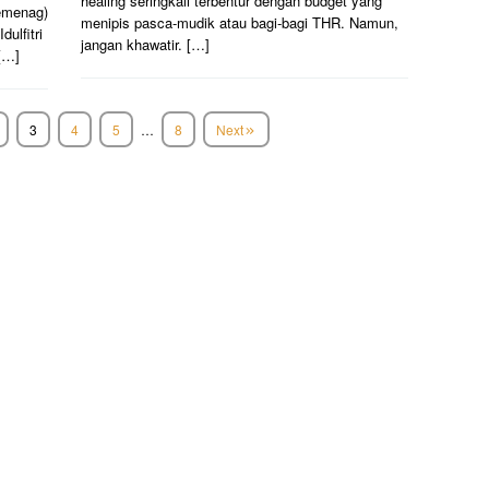
healing seringkali terbentur dengan budget yang
emenag)
menipis pasca-mudik atau bagi-bagi THR. Namun,
ulfitri
jangan khawatir. […]
 […]
3
4
5
…
8
Next