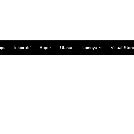
ips
Inspiratif
Baper
Ulasan
Lainnya
Visual Stori