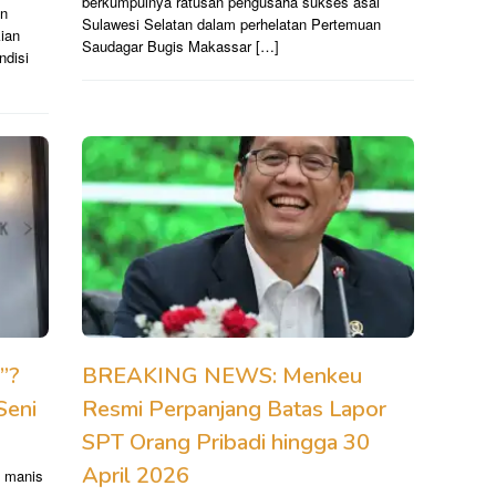
berkumpulnya ratusan pengusaha sukses asal
an
Sulawesi Selatan dalam perhelatan Pertemuan
ian
Saudagar Bugis Makassar […]
ndisi
”?
BREAKING NEWS: Menkeu
Seni
Resmi Perpanjang Batas Lapor
SPT Orang Pribadi hingga 30
April 2026
a manis