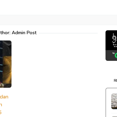
thor:
Admin Post
R
 dan
n
6