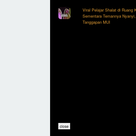
Viral Pelajar Shalat di Ruang
Sementara Temannya Nyanyi, 
Tanggapan MUI
close