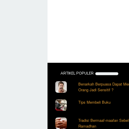
ARTIKEL POPULER
Benarkah Berpuasa Dapat Me
Orang Jadi Sensitif ?
Tips Membeli Buku
Tradisi Bermaaf-maafan Sebe
Ramadhan