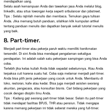
mendapatkan uang.
Selalu asah kemampuan Anda dan tawarkan jasa Anda melalui blog,
linkedln, atau situs lowongan kerja seperti sribulancer dan jobstreet.
Tips : Selalu rajinlah menulis dan membaca. Temukan gaya tulisan
Anda. Jika memang butuh panduan, silahkan klik kumpulan artikel
tentang panduan menulis dan dapatkan banyak sekali tutorial menulis
yang baik.
8. Part-timer.
Menjadi part-timer atau pekerja paruh waktu memiliki kenikmatan
tersendiri. Di sini Anda bisa mendapat pengalaman sekaligus
pendapatan. Ini adalah salah satu pekerjaan sampingan yang bisa Anda
coba.
Terlebih jika kelas kuliah Anda tidak sepadat sebelumnya. Atau Anda
terpaksa cuti karena suatu hal. Coba saja melamar menjadi part-timer.
Anda bisa pilih jenis pekerjaan yang cocok untuk Anda. Membantu di
toko, restoran, kafe atau kedai. Bisa juga menjadi asisten seorang
akuntan, pengacara, atau konsultan bisnis. Cari bidang pekerjaan yang
cocok dengan disiplin ilmu Anda.
Tips : Kadang gaji seorang part-timer tidak besar. Selain itu part-timer
tidak mendapat fasilitas BPJS, THR atau pensiun. Tidak mengapa
karena memang pekerjaan ini tidak seberat mereka yang full-timer.