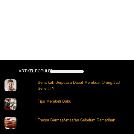
ARTIKEL POPULER
Benarkah Berpuasa Dapat Membuat Orang Jadi
Sensitif ?
Tips Membeli Buku
Tradisi Bermaaf-maafan Sebelum Ramadhan