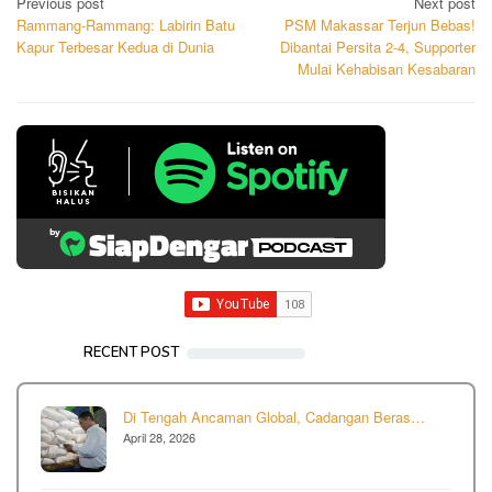
Post
Previous post
Next post
Rammang-Rammang: Labirin Batu
PSM Makassar Terjun Bebas!
navigation
Kapur Terbesar Kedua di Dunia
Dibantai Persita 2-4, Supporter
Mulai Kehabisan Kesabaran
RECENT POST
Di Tengah Ancaman Global, Cadangan Beras…
April 28, 2026