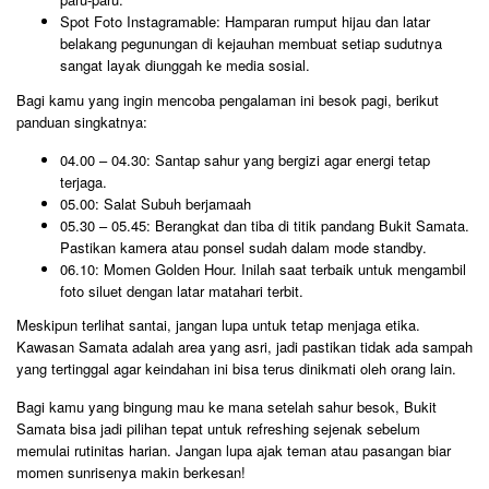
​Spot Foto Instagramable: Hamparan rumput hijau dan latar
belakang pegunungan di kejauhan membuat setiap sudutnya
sangat layak diunggah ke media sosial.
​Bagi kamu yang ingin mencoba pengalaman ini besok pagi, berikut
panduan singkatnya:
​04.00 – 04.30: Santap sahur yang bergizi agar energi tetap
terjaga.
​05.00: Salat Subuh berjamaah
​05.30 – 05.45: Berangkat dan tiba di titik pandang Bukit Samata.
Pastikan kamera atau ponsel sudah dalam mode standby.
​06.10: Momen Golden Hour. Inilah saat terbaik untuk mengambil
foto siluet dengan latar matahari terbit.
​Meskipun terlihat santai, jangan lupa untuk tetap menjaga etika.
Kawasan Samata adalah area yang asri, jadi pastikan tidak ada sampah
yang tertinggal agar keindahan ini bisa terus dinikmati oleh orang lain.
Bagi kamu yang bingung mau ke mana setelah sahur besok, Bukit
Samata bisa jadi pilihan tepat untuk refreshing sejenak sebelum
memulai rutinitas harian. Jangan lupa ajak teman atau pasangan biar
momen sunrisenya makin berkesan!