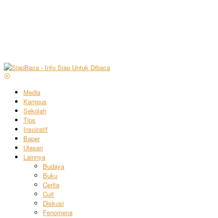
Media
Kampus
Sekolah
Tips
Inspiratif
Baper
Ulasan
Lainnya
Budaya
Buku
Cerita
Cuit
Diskusi
Fenomena