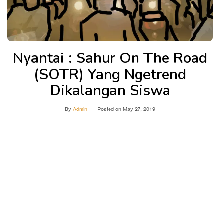
Nyantai : Sahur On The Road
(SOTR) Yang Ngetrend
Dikalangan Siswa
By
Admin
Posted on
May 27, 2019