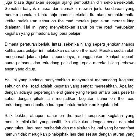
juga biasa digunakan sebagai ajang pembuktian diri sekolah-sekolah.
Semakin banyak massa dan semakin mewah jenis kendaraan yang
mereka gunakan tentu saja pamor sekolah itu akan semakin naik.
ketika melakukan sahur on the road mereka juga akan merasa king
dijalanan. Hal ini yang menyebabkan sahur on the road merupakan
kegiatan yang primadona bagi para pelajar
Dimana peraturan berlalu lintas seketika hilang seperti jentikan thanos
ketika para pelajar ini melakukan sahur on the road. Meraka seolah olah
menguasai jalanan-jalan sepenuhnya, menggunakan knalpot seperti
suara petasan, dan terkadang pelindung kepala mereka hilang terbawa
angin yang ditiup.
Hal ini yang kadang menyebabkan masyarakat memandang kegiatan
sahur on the road adalah kegiatan yang sangat meresahkan. Apa lagi
dengan adanya peperangan end game yang terjadi antara para peserta
sahur dengan pihak lain menjadikan kegiatan sahur on the road
terkadang mendapatkan larangan untuk melakukan kegiatan ini.
Baik bukber ataupun sahur on the road merupakan kegiatan yang
memiliki nilai-nilai yang positif jika dilakukan dengan benar dan niat
yang tulus. Jadi mari beribadah dan melakukan hal-hal yang bermanfaat
namun tidak merugikan pihak-pihak lain dan sesuai dengan aturan yang