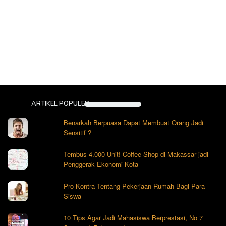
ARTIKEL POPULER
Benarkah Berpuasa Dapat Membuat Orang Jadi
Sensitif ?
Tembus 4.000 Unit! Coffee Shop di Makassar jadi
Penggerak Ekonomi Kota
Pro Kontra Tentang Pekerjaan Rumah Bagi Para
Siswa
10 Tips Agar Jadi Mahasiswa Berprestasi, No 7