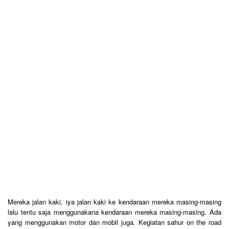
Mereka jalan kaki, iya jalan kaki ke kendaraan mereka masing-masing
lalu tentu saja menggunakana kendaraan mereka masing-masing. Ada
yang menggunakan motor dan mobil juga. Kegiatan sahur on the road