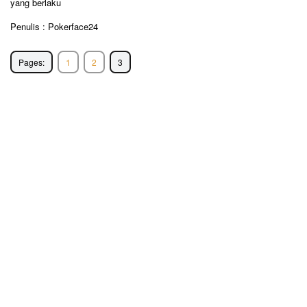
yang berlaku
Penulis : Pokerface24
Pages:
1
2
3