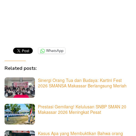
WhatsApp
Related posts:
Sinergi Orang Tua dan Budaya: Kartini Fest
2026 SMANSA Makassar Berlangsung Meriah
Prestasi Gemilang! Kelulusan SNBP SMAN 20
Makassar 2026 Meningkat Pesat
Kasus Apa yang Membuktikan Bahwa orang