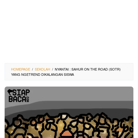
HOMEPAGE
/
SEKOLAH
/
NYANTAI : SAHUR ON THE ROAD (SOTR)
YANG NGETREND DIKALANGAN SISWA