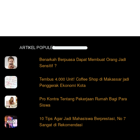
ARTIKEL POPULER
Benarkah Berpuasa Dapat Membuat Orang Jadi
Sensitif ?
Tembus 4.000 Unit! Coffee Shop di Makassar jadi
Penggerak Ekonomi Kota
Pro Kontra Tentang Pekerjaan Rumah Bagi Para
Siswa
10 Tips Agar Jadi Mahasiswa Berprestasi, No 7
Sangat di Rekomendasi