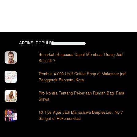
ARTIKEL POPULER
Benarkah Berpuasa Dapat Membuat Orang Jadi
Sensitif ?
Tembus 4.000 Unit! Coffee Shop di Makassar jadi
Penggerak Ekonomi Kota
Pro Kontra Tentang Pekerjaan Rumah Bagi Para
Siswa
10 Tips Agar Jadi Mahasiswa Berprestasi, No 7
Sangat di Rekomendasi