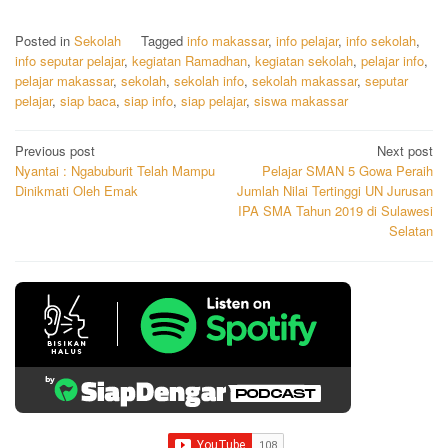
Posted in
Sekolah
Tagged
info makassar
,
info pelajar
,
info sekolah
,
info seputar pelajar
,
kegiatan Ramadhan
,
kegiatan sekolah
,
pelajar info
,
pelajar makassar
,
sekolah
,
sekolah info
,
sekolah makassar
,
seputar
pelajar
,
siap baca
,
siap info
,
siap pelajar
,
siswa makassar
Post
Previous post
Next post
Nyantai : Ngabuburit Telah Mampu
Pelajar SMAN 5 Gowa Peraih
navigation
Dinikmati Oleh Emak
Jumlah Nilai Tertinggi UN Jurusan
IPA SMA Tahun 2019 di Sulawesi
Selatan