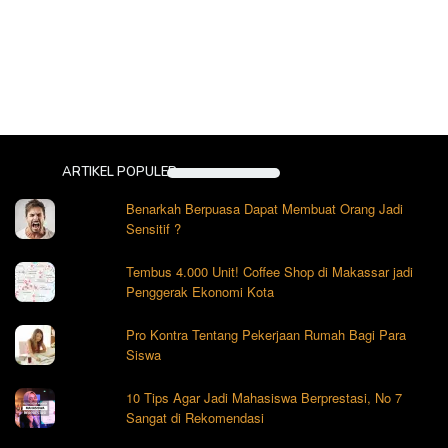
ARTIKEL POPULER
Benarkah Berpuasa Dapat Membuat Orang Jadi
Sensitif ?
Tembus 4.000 Unit! Coffee Shop di Makassar jadi
Penggerak Ekonomi Kota
Pro Kontra Tentang Pekerjaan Rumah Bagi Para
Siswa
10 Tips Agar Jadi Mahasiswa Berprestasi, No 7
Sangat di Rekomendasi