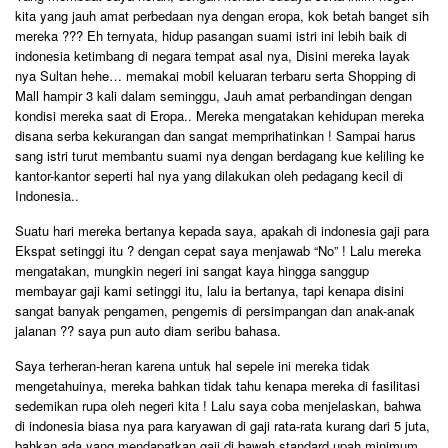
kita yang jauh amat perbedaan nya dengan eropa, kok betah banget sih
mereka ??? Eh ternyata, hidup pasangan suami istri ini lebih baik di
indonesia ketimbang di negara tempat asal nya, Disini mereka layak
nya Sultan hehe… memakai mobil keluaran terbaru serta Shopping di
Mall hampir 3 kali dalam seminggu, Jauh amat perbandingan dengan
kondisi mereka saat di Eropa.. Mereka mengatakan kehidupan mereka
disana serba kekurangan dan sangat memprihatinkan ! Sampai harus
sang istri turut membantu suami nya dengan berdagang kue keliling ke
kantor-kantor seperti hal nya yang dilakukan oleh pedagang kecil di
Indonesia..
Suatu hari mereka bertanya kepada saya, apakah di indonesia gaji para
Ekspat setinggi itu ? dengan cepat saya menjawab “No” ! Lalu mereka
mengatakan, mungkin negeri ini sangat kaya hingga sanggup
membayar gaji kami setinggi itu, lalu ia bertanya, tapi kenapa disini
sangat banyak pengamen, pengemis di persimpangan dan anak-anak
jalanan ?? saya pun auto diam seribu bahasa.
Saya terheran-heran karena untuk hal sepele ini mereka tidak
mengetahuinya, mereka bahkan tidak tahu kenapa mereka di fasilitasi
sedemikan rupa oleh negeri kita ! Lalu saya coba menjelaskan, bahwa
di indonesia biasa nya para karyawan di gaji rata-rata kurang dari 5 juta,
bahkan ada yang mendapatkan gaji di bawah standard upah minimum,