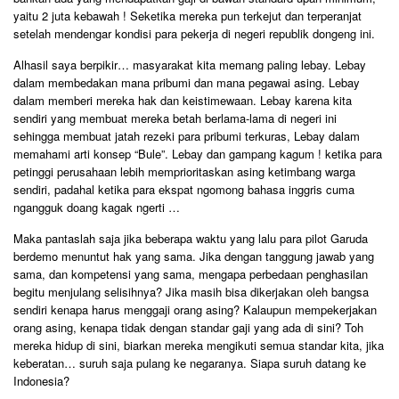
yaitu 2 juta kebawah ! Seketika mereka pun terkejut dan terperanjat
setelah mendengar kondisi para pekerja di negeri republik dongeng ini.
Alhasil saya berpikir… masyarakat kita memang paling lebay. Lebay
dalam membedakan mana pribumi dan mana pegawai asing. Lebay
dalam memberi mereka hak dan keistimewaan. Lebay karena kita
sendiri yang membuat mereka betah berlama-lama di negeri ini
sehingga membuat jatah rezeki para pribumi terkuras, Lebay dalam
memahami arti konsep “Bule”. Lebay dan gampang kagum ! ketika para
petinggi perusahaan lebih memprioritaskan asing ketimbang warga
sendiri, padahal ketika para ekspat ngomong bahasa inggris cuma
ngangguk doang kagak ngerti …
Maka pantaslah saja jika beberapa waktu yang lalu para pilot Garuda
berdemo menuntut hak yang sama. Jika dengan tanggung jawab yang
sama, dan kompetensi yang sama, mengapa perbedaan penghasilan
begitu menjulang selisihnya? Jika masih bisa dikerjakan oleh bangsa
sendiri kenapa harus menggaji orang asing? Kalaupun mempekerjakan
orang asing, kenapa tidak dengan standar gaji yang ada di sini? Toh
mereka hidup di sini, biarkan mereka mengikuti semua standar kita, jika
keberatan… suruh saja pulang ke negaranya. Siapa suruh datang ke
Indonesia?