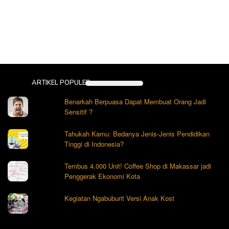
ARTIKEL POPULER
Benarkah Berpuasa Dapat Membuat Orang Jadi
Sensitif ?
Tahukah Kamu: Bedanya Jenis-Jenis Pendidikan
Tinggi di Indonesia?
Tembus 4.000 Unit! Coffee Shop di Makassar jadi
Penggerak Ekonomi Kota
Kegiatan Ngabuburit Versi Anak Kost