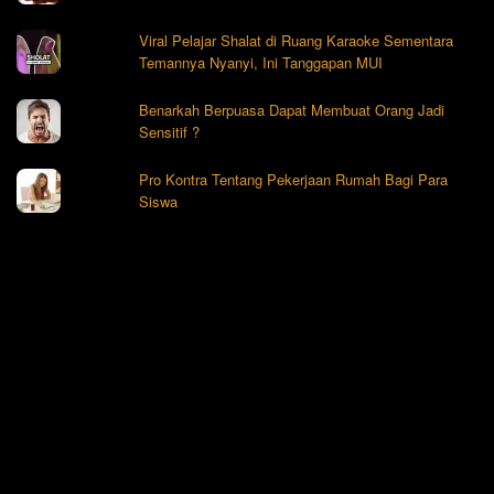
Viral Pelajar Shalat di Ruang Karaoke Sementara
Temannya Nyanyi, Ini Tanggapan MUI
Benarkah Berpuasa Dapat Membuat Orang Jadi
Sensitif ?
Pro Kontra Tentang Pekerjaan Rumah Bagi Para
Siswa