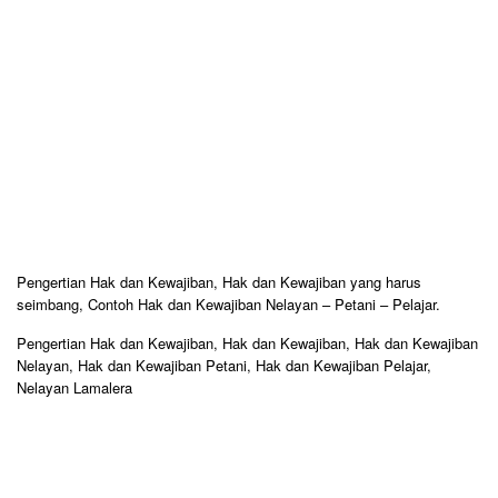
Pengertian Hak dan Kewajiban, Hak dan Kewajiban yang harus
seimbang, Contoh Hak dan Kewajiban Nelayan – Petani – Pelajar.
Pengertian Hak dan Kewajiban, Hak dan Kewajiban, Hak dan Kewajiban
Nelayan, Hak dan Kewajiban Petani, Hak dan Kewajiban Pelajar,
Nelayan Lamalera