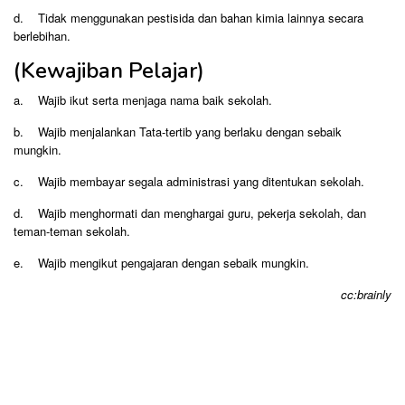
d. Tidak menggunakan pestisida dan bahan kimia lainnya secara
berlebihan.
(Kewajiban Pelajar)
a. Wajib ikut serta menjaga nama baik sekolah.
b. Wajib menjalankan Tata-tertib yang berlaku dengan sebaik
mungkin.
c. Wajib membayar segala administrasi yang ditentukan sekolah.
d. Wajib menghormati dan menghargai guru, pekerja sekolah, dan
teman-teman sekolah.
e. Wajib mengikut pengajaran dengan sebaik mungkin.
cc:brainly