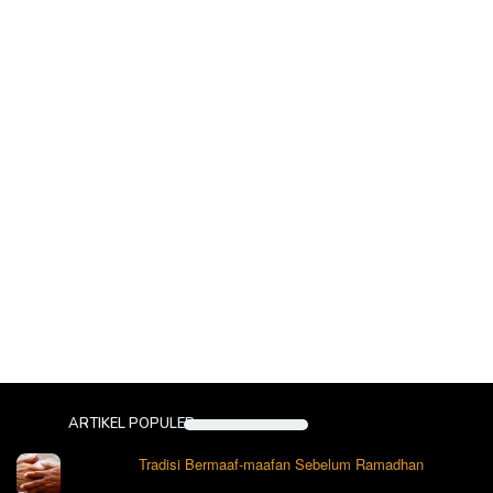
ARTIKEL POPULER
Tradisi Bermaaf-maafan Sebelum Ramadhan