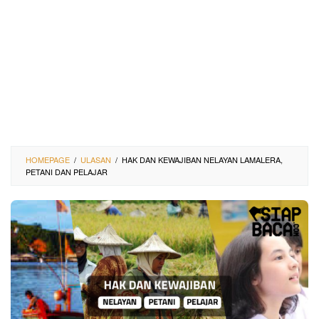
HOMEPAGE
/
ULASAN
/
HAK DAN KEWAJIBAN NELAYAN LAMALERA,
PETANI DAN PELAJAR