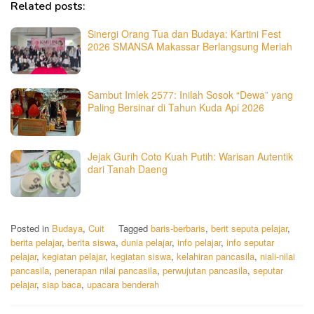
Related posts:
Sinergi Orang Tua dan Budaya: Kartini Fest
2026 SMANSA Makassar Berlangsung Meriah
Sambut Imlek 2577: Inilah Sosok “Dewa” yang
Paling Bersinar di Tahun Kuda Api 2026
Jejak Gurih Coto Kuah Putih: Warisan Autentik
dari Tanah Daeng
Posted in
Budaya
,
Cuit
Tagged
baris-berbaris
,
berit seputa pelajar
,
berita pelajar
,
berita siswa
,
dunia pelajar
,
info pelajar
,
info seputar
pelajar
,
kegiatan pelajar
,
kegiatan siswa
,
kelahiran pancasila
,
niali-nilai
pancasila
,
penerapan nilai pancasila
,
perwujutan pancasila
,
seputar
pelajar
,
siap baca
,
upacara benderah