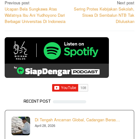
Post
Previous post
Next post
Ucapan Bela Sungkawa Atas
Sering Protes Kebijakan Sekolah,
navigation
Wafatnya Ibu Ani Yudhoyono Dari
Siswa Di Sembalun NTB Tak
Berbagai Universitas Di Indonesia
Diluluskan
RECENT POST
Di Tengah Ancaman Global, Cadangan Beras…
April 28, 2026