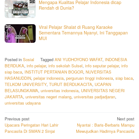
Mengapa Kualitas Pelajar Indonesia dicap
Rendah di Dunia?
Viral Pelajar Shalat di Ruang Karaoke
Sementara Temannya Nyanyi, Ini Tanggapan
MUI
Posted in
Sosial
Tagged
ANI YUDHOYONO WAFAT
,
INDONESIA
BERDUKA
,
info pelajar
,
info sekolah Sulsel
,
info seputar pelajar
,
info
siap baca
,
INSTITUT PERTANIAN BOGOR
,
NUVERSITAS
HASANUDDIN
,
pelajar indonesia
,
perguruan tinggi indonesia
,
siap baca
,
TELKOM UNIVERSITY
,
TURUT BERDUKACITA
,
UCAPAN
BELASUNGKAWA
,
universitas indonesia
,
UNIVERSITAS NEGERI
JAKARTA
,
universitas negeri malang
,
universitas padjadjaran
,
universitas udayana
Post
Previous post
Next post
Upacara Peringatan Hari Lahir
Nyantai : Baris-Berbaris Mampu
navigation
Pancasila Di SMAN 2 Sinjai
Mewujudkan Hadirnya Pancasila