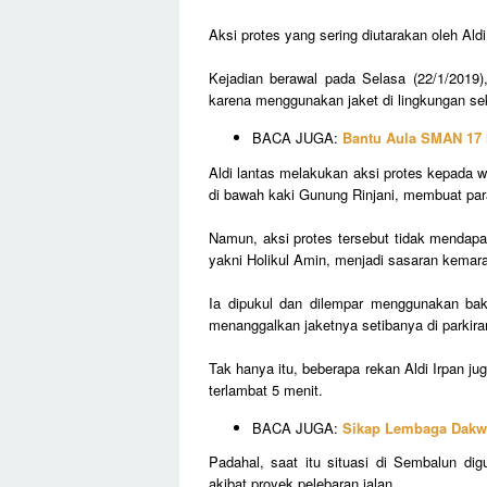
Aksi protes yang sering diutarakan oleh Al
Kejadian berawal pada Selasa (22/1/2019),
karena menggunakan jaket di lingkungan se
BACA JUGA:
Bantu Aula SMAN 17
Aldi lantas melakukan aksi protes kepada w
di bawah kaki Gunung Rinjani, membuat par
Namun, aksi protes tersebut tidak mendapat
yakni Holikul Amin, menjadi sasaran kemar
Ia dipukul dan dilempar menggunakan bak
menanggalkan jaketnya setibanya di parkira
Tak hanya itu, beberapa rekan Aldi Irpan j
terlambat 5 menit.
BACA JUGA:
Sikap Lembaga Dakwa
Padahal, saat itu situasi di Sembalun di
akibat proyek pelebaran jalan.