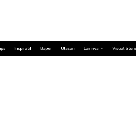
ips
Inspiratif
Baper
Ulasan
Lainnya
Visual Stori