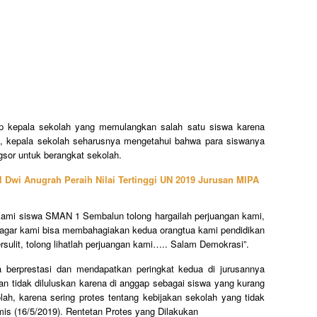
p kepala sekolah yang memulangkan salah satu siswa karena
t, kepala sekolah seharusnya mengetahui bahwa para siswanya
gsor untuk berangkat sekolah.
l Dwi Anugrah Peraih Nilai Tertinggi UN 2019 Jurusan MIPA
 “Kami siswa SMAN 1 Sembalun tolong hargailah perjuangan kami,
 agar kami bisa membahagiakan kedua orangtua kami pendidikan
rsulit, tolong lihatlah perjuangan kami….. Salam Demokrasi”.
wa berprestasi dan mendapatkan peringkat kedua di jurusannya
an tidak diluluskan karena di anggap sebagai siswa yang kurang
olah, karena sering protes tentang kebijakan sekolah yang tidak
amis (16/5/2019). Rentetan Protes yang Dilakukan