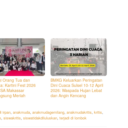
gi Orang Tua dan
BMKG Keluarkan Peringatan
a: Kartini Fest 2026
Dini Cuaca Sulsel 10-12 April
SA Makassar
2026: Waspada Hujan Lebat
ngsung Meriah
dan Angin Kencang
di irpan
,
anakmuda
,
anakmudagemilang
,
anakmudakritis
,
kritis
,
s
,
siswakritis
,
siswatidakdiluluskan
,
terjadi di lombok