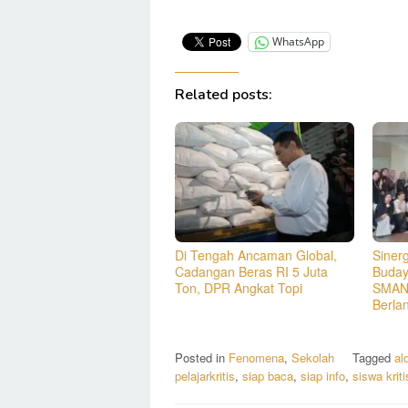
WhatsApp
Related posts:
Di Tengah Ancaman Global,
Siner
Cadangan Beras RI 5 Juta
Buday
Ton, DPR Angkat Topi
SMAN
Berla
Posted in
Fenomena
,
Sekolah
Tagged
al
pelajarkritis
,
siap baca
,
siap info
,
siswa kriti