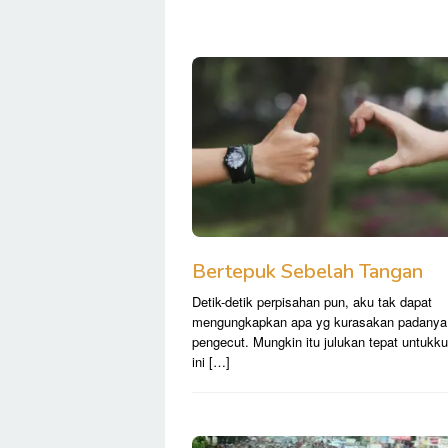
SiapBaca
–
Info
Siap
Untuk
Dibaca
Bertepuk Sebelah Tangan
Detik-detik perpisahan pun, aku tak dapat
mengungkapkan apa yg kurasakan padanya.
pengecut. Mungkin itu julukan tepat untukku
ini […]