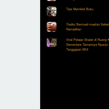
Tips Membeli Buku
Tradisi Bermaaf-maafan Sebe
Ramadhan
Viral Pelajar Shalat di Ruang
Sementara Temannya Nyanyi, 
Tanggapan MUI