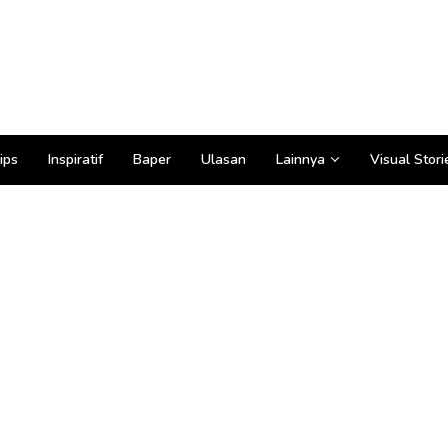
ips
Inspiratif
Baper
Ulasan
Lainnya
Visual Stori