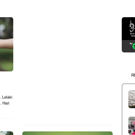
R
 Lelaki
. Hari