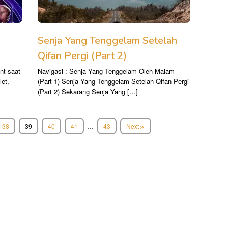
Senja Yang Tenggelam Setelah
Qifan Pergi (Part 2)
nt saat
Navigasi : Senja Yang Tenggelam Oleh Malam
let,
(Part 1) Senja Yang Tenggelam Setelah Qifan Pergi
(Part 2) Sekarang Senja Yang […]
38
39
40
41
…
43
Next