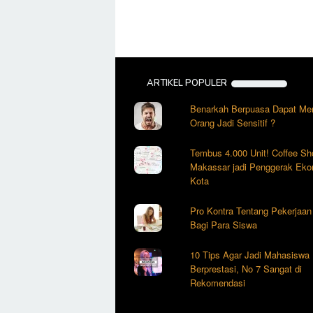
ARTIKEL POPULER
Benarkah Berpuasa Dapat Me
Orang Jadi Sensitif ?
Tembus 4.000 Unit! Coffee Sh
Makassar jadi Penggerak Eko
Kota
Pro Kontra Tentang Pekerjaa
Bagi Para Siswa
10 Tips Agar Jadi Mahasiswa
Berprestasi, No 7 Sangat di
Rekomendasi