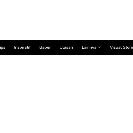
ips
Inspiratif
Baper
Ulasan
Lainnya
Visual Stori