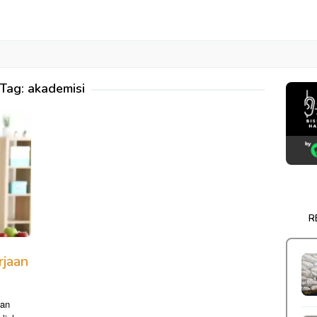
Tag:
akademisi
R
rjaan
kan