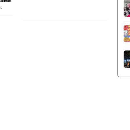
uliahan
…]