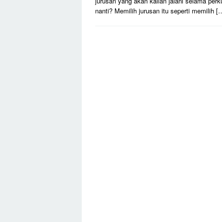
jurusan yang akan kalian jalani selama perk
nanti? Memilih jurusan itu seperti memilih [