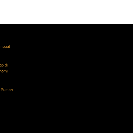
mbuat
op di
nomi
n Rumah