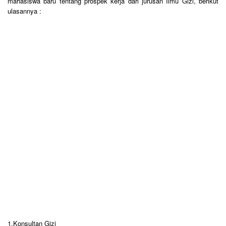
mahasiswa baru tentang prospek kerja dari jurusan Ilmu Gizi, berikut
ulasannya :
1.Konsultan Gizi