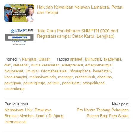
Hak dan Kewajiban Nelayan Lamalera, Petani
dan Pelajar
Tata Cara Pendaftaran SNMPTN 2020 dari
Registrasi sampai Cetak Kartu (Lengkap)
Posted in
Kampus
,
Ulasan
Tagged
ahlidiet
,
ahlinutrisi
,
akademisi
,
diet
,
dietsehat
,
dunia kesehatan
,
enterpreneur
,
enterpreneurgizi
,
hidupsehat
,
ilmugizi
,
infomahasiswa
,
infosiapbaca
,
kesehatan
,
konsultangizi
,
mahasiswaindo
,
manager
,
nutrisitubuh
,
obesitas
,
pekerjaan
,
peluangkerja
,
peneliti
,
penelitigizi
,
prospekkerja
,
sistemkerja
Post
Previous post
Next post
Mahasiswa Univ. Brawijaya
Pro Kontra Tentang Pekerjaan
navigation
Berhasil Merebut Juara 1 Di Ajang
Rumah Bagi Para Siswa
Internasional