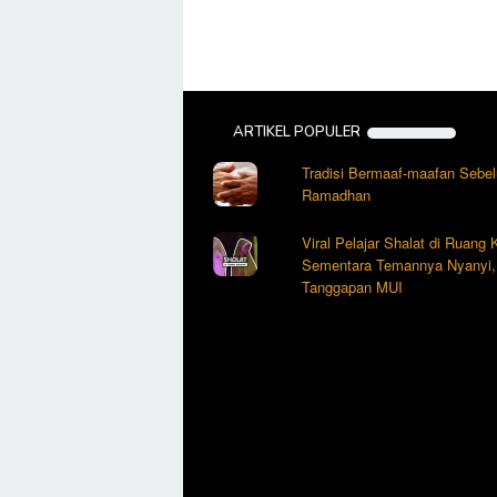
ARTIKEL POPULER
Tradisi Bermaaf-maafan Sebe
Ramadhan
Viral Pelajar Shalat di Ruang
Sementara Temannya Nyanyi, 
Tanggapan MUI