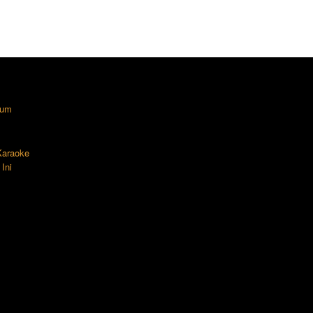
lum
 Karaoke
Ini