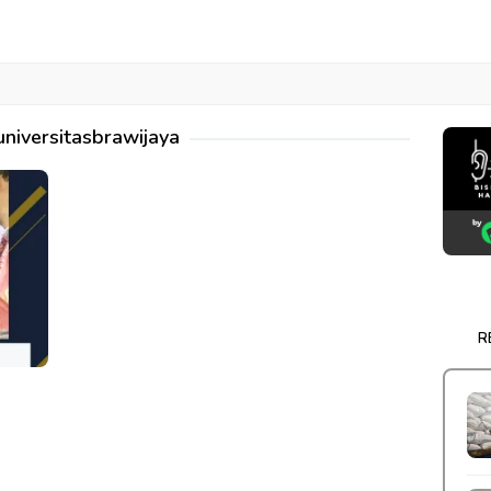
universitasbrawijaya
R