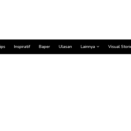
ips
Inspiratif
Baper
Ulasan
Lainnya
Visual Stori