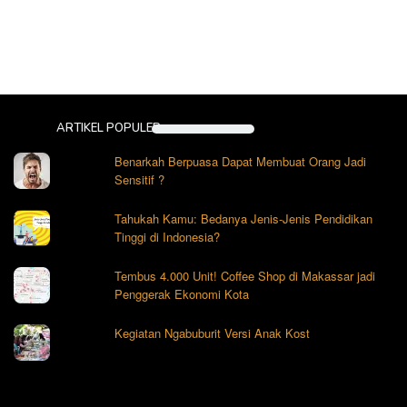
ARTIKEL POPULER
Benarkah Berpuasa Dapat Membuat Orang Jadi
Sensitif ?
Tahukah Kamu: Bedanya Jenis-Jenis Pendidikan
Tinggi di Indonesia?
Tembus 4.000 Unit! Coffee Shop di Makassar jadi
Penggerak Ekonomi Kota
Kegiatan Ngabuburit Versi Anak Kost