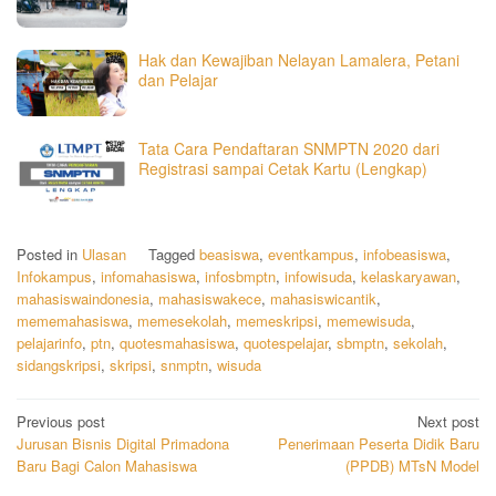
Hak dan Kewajiban Nelayan Lamalera, Petani
dan Pelajar
Tata Cara Pendaftaran SNMPTN 2020 dari
Registrasi sampai Cetak Kartu (Lengkap)
Posted in
Ulasan
Tagged
beasiswa
,
eventkampus
,
infobeasiswa
,
Infokampus
,
infomahasiswa
,
infosbmptn
,
infowisuda
,
kelaskaryawan
,
mahasiswaindonesia
,
mahasiswakece
,
mahasiswicantik
,
mememahasiswa
,
memesekolah
,
memeskripsi
,
memewisuda
,
pelajarinfo
,
ptn
,
quotesmahasiswa
,
quotespelajar
,
sbmptn
,
sekolah
,
sidangskripsi
,
skripsi
,
snmptn
,
wisuda
Post
Previous post
Next post
Jurusan Bisnis Digital Primadona
Penerimaan Peserta Didik Baru
navigation
Baru Bagi Calon Mahasiswa
(PPDB) MTsN Model