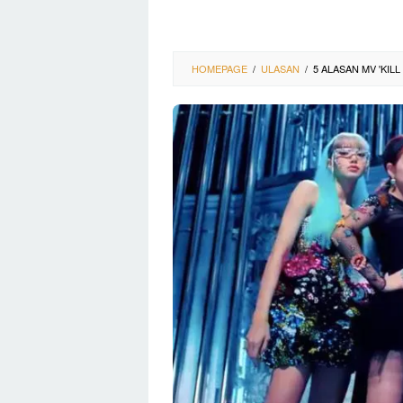
HOMEPAGE
/
ULASAN
/
5 ALASAN MV 'KIL