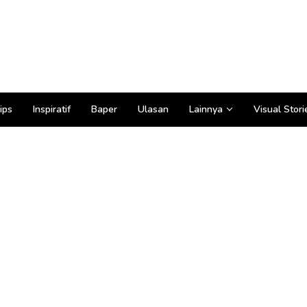
ips
Inspiratif
Baper
Ulasan
Lainnya
Visual Stori