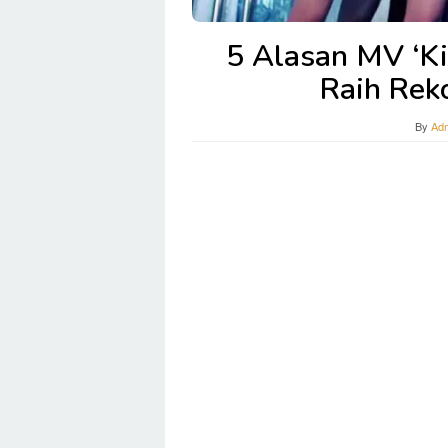
5 Alasan MV ‘Ki
Raih Rek
By
Ad