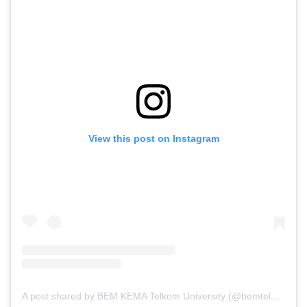
View this post on Instagram
A post shared by BEM KEMA Telkom University (@bemtelu)
on
Ma