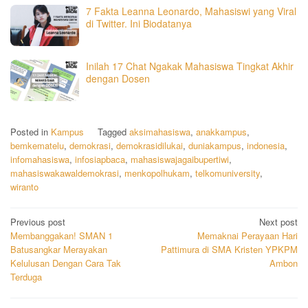
7 Fakta Leanna Leonardo, Mahasiswi yang Viral
di Twitter. Ini Biodatanya
Inilah 17 Chat Ngakak Mahasiswa Tingkat Akhir
dengan Dosen
Posted in
Kampus
Tagged
aksimahasiswa
,
anakkampus
,
bemkematelu
,
demokrasi
,
demokrasidilukai
,
duniakampus
,
indonesia
,
infomahasiswa
,
infosiapbaca
,
mahasiswajagaibupertiwi
,
mahasiswakawaldemokrasi
,
menkopolhukam
,
telkomuniversity
,
wiranto
Post
Previous post
Next post
Membanggakan! SMAN 1
Memaknai Perayaan Hari
navigation
Batusangkar Merayakan
Pattimura di SMA Kristen YPKPM
Kelulusan Dengan Cara Tak
Ambon
Terduga