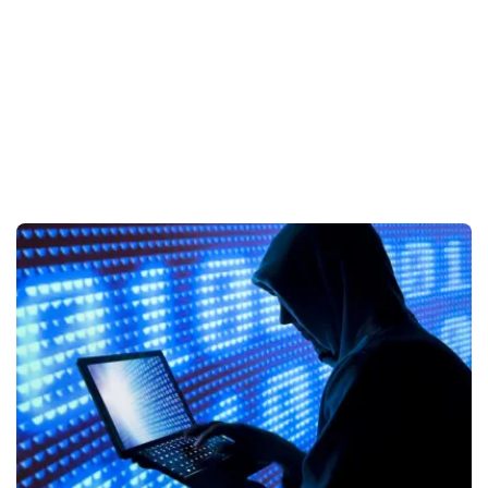
SiapBaca
–
Info
Siap
Untuk
Dibaca