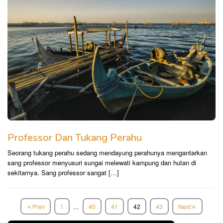
Professor Dan Tukang Perahu
Seorang tukang perahu sedang mendayung perahunya mengantarkan
sang professor menyusuri sungai melewati kampung dan hutan di
sekitarnya. Sang professor sangat […]
Prev
1
…
40
41
42
43
Next