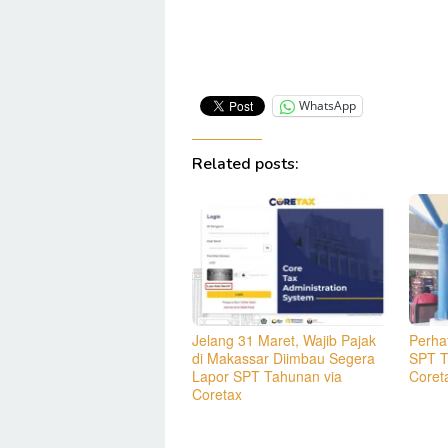
WhatsApp
Related posts:
Jelang 31 Maret, Wajib Pajak
Perhat
di Makassar Diimbau Segera
SPT T
Lapor SPT Tahunan via
Coret
Coretax