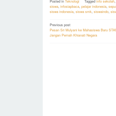
Posted in
Teknologi
Tagged
info sekolah
siswa
,
infosiapbaca
,
pelajar indonesia
,
seput
siswa indonesia
,
siswa smk
,
siswaindo
,
sis
Post
Previous post
Pesan Sri Mulyani ke Mahasiswa Baru STA
navigation
Jangan Pernah Khianati Negara