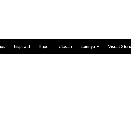
ips
Inspiratif
Baper
Ulasan
Lainnya
Visual Stori