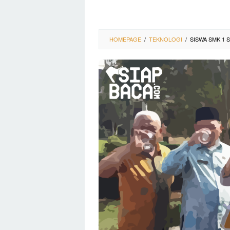
HOMEPAGE
/
TEKNOLOGI
/
SISWA SMK 1