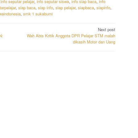
,
info seputar pelajar
,
info seputar siswa
,
info siap baca
,
info
arpelajar
,
siap baca
,
siap info
,
siap pelajar
,
siapbaca
,
siapinfo
,
waindonesia
,
smk 1 sukabumi
Next post
N:
Wah Abis Kritik Anggota DPR Pelajar STM malah
dikasih Motor dan Uang