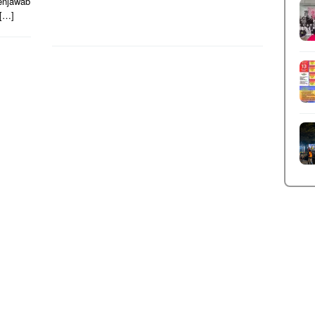
menjawab
 […]