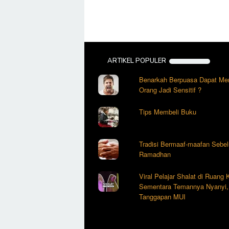
ARTIKEL POPULER
Benarkah Berpuasa Dapat Me
Orang Jadi Sensitif ?
Tips Membeli Buku
Tradisi Bermaaf-maafan Sebe
Ramadhan
Viral Pelajar Shalat di Ruang
Sementara Temannya Nyanyi, 
Tanggapan MUI