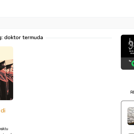
g:
doktor termuda
R
di
waktu