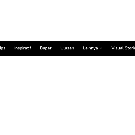
ips
Inspiratif
Baper
Ulasan
Lainnya
Visual Stori