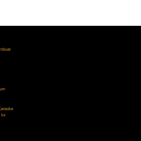
mbuat
lum
 Karaoke
Ini