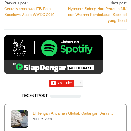
Post
Previous post
Next post
Cerita Mahasiswa ITB Raih
Nyantai : Sidang Hari Pertama MK
navigation
Beasiswa Apple WWDC 2019
dan Wacana Pembatasan Sosmed
yang Trend
RECENT POST
Di Tengah Ancaman Global, Cadangan Beras…
April 28, 2026