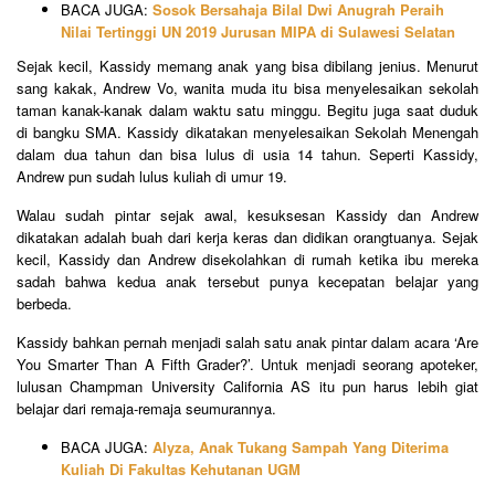
BACA JUGA:
Sosok Bersahaja Bilal Dwi Anugrah Peraih
Nilai Tertinggi UN 2019 Jurusan MIPA di Sulawesi Selatan
Sejak kecil, Kassidy memang anak yang bisa dibilang jenius. Menurut
sang kakak, Andrew Vo, wanita muda itu bisa menyelesaikan sekolah
taman kanak-kanak dalam waktu satu minggu. Begitu juga saat duduk
di bangku SMA. Kassidy dikatakan menyelesaikan Sekolah Menengah
dalam dua tahun dan bisa lulus di usia 14 tahun. Seperti Kassidy,
Andrew pun sudah lulus kuliah di umur 19.
Walau sudah pintar sejak awal, kesuksesan Kassidy dan Andrew
dikatakan adalah buah dari kerja keras dan didikan orangtuanya. Sejak
kecil, Kassidy dan Andrew disekolahkan di rumah ketika ibu mereka
sadah bahwa kedua anak tersebut punya kecepatan belajar yang
berbeda.
Kassidy bahkan pernah menjadi salah satu anak pintar dalam acara ‘Are
You Smarter Than A Fifth Grader?’. Untuk menjadi seorang apoteker,
lulusan Champman University California AS itu pun harus lebih giat
belajar dari remaja-remaja seumurannya.
BACA JUGA:
Alyza, Anak Tukang Sampah Yang Diterima
Kuliah Di Fakultas Kehutanan UGM