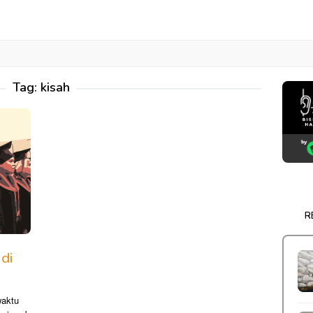
Tag:
kisah
R
di
waktu