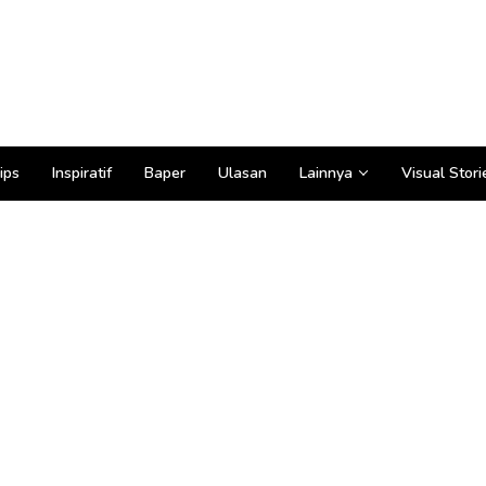
ips
Inspiratif
Baper
Ulasan
Lainnya
Visual Stori