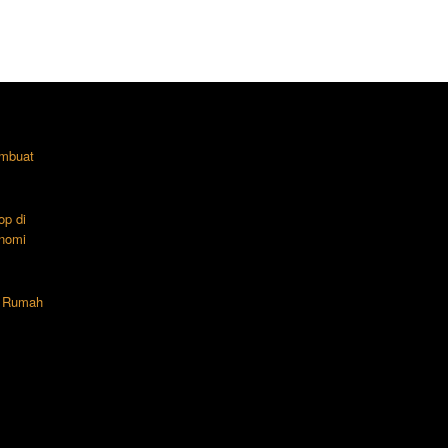
mbuat
op di
nomi
n Rumah