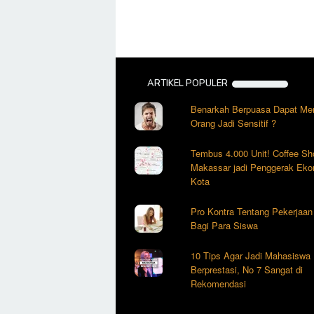
ARTIKEL POPULER
Benarkah Berpuasa Dapat Me
Orang Jadi Sensitif ?
Tembus 4.000 Unit! Coffee Sh
Makassar jadi Penggerak Eko
Kota
Pro Kontra Tentang Pekerjaa
Bagi Para Siswa
10 Tips Agar Jadi Mahasiswa
Berprestasi, No 7 Sangat di
Rekomendasi