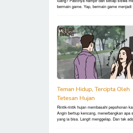
luang? Pastinya hampir dari setiap siswa 
bermain game. Yap, bermain game menjadi
Teman Hidup, Tercipta Oleh
Tetesan Hujan
Rintik-rintik hujan membasahi pepohonan kal
Angin bertiup kencang, menerbangkan apa 
yang ia bisa. Langit menggelap. Dan tak ad