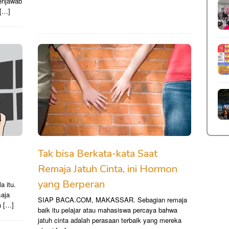
menjawab
 […]
Tak bisa Berkata-kata Saat
Remaja Jatuh Cinta, ini Hormon
yang Berperan
a itu.
saja
SIAP BACA.COM, MAKASSAR. Sebagian remaja
a […]
baik itu pelajar atau mahasiswa percaya bahwa
jatuh cinta adalah perasaan terbaik yang mereka