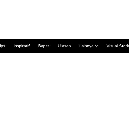
ips
Inspiratif
Baper
Ulasan
Lainnya
Visual Stori