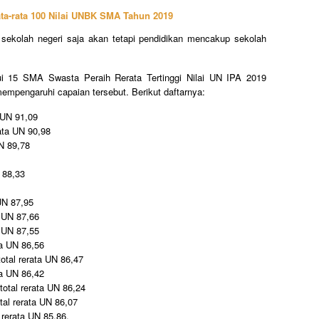
ta-rata 100 Nilai UNBK SMA Tahun 2019
sekolah negeri saja akan tetapi pendidikan mencakup sekolah
hui 15 SMA Swasta Peraih Rerata Tertinggi Nilai UN IPA 2019
 mempengaruhi capaian tersebut. Berikut daftarnya:
 UN 91,09
rata UN 90,98
UN 89,78
N 88,33
 UN 87,95
a UN 87,66
a UN 87,55
ta UN 86,56
otal rerata UN 86,47
ta UN 86,42
total rerata UN 86,24
tal rerata UN 86,07
rerata UN 85,86.