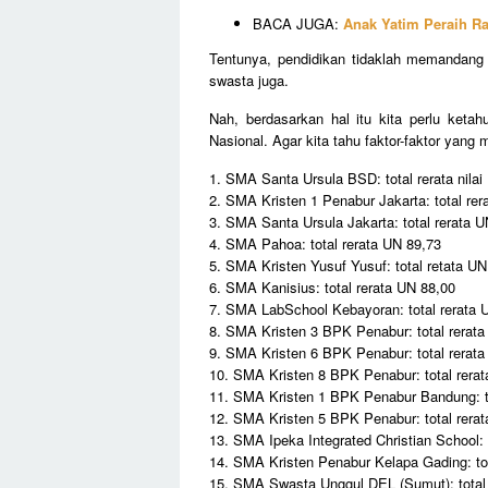
BACA JUGA:
Anak Yatim Peraih Ra
Tentunya, pendidikan tidaklah memandang 
swasta juga.
Nah, berdasarkan hal itu kita perlu keta
Nasional. Agar kita tahu faktor-faktor yang
1. SMA Santa Ursula BSD: total rerata nilai
2. SMA Kristen 1 Penabur Jakarta: total re
3. SMA Santa Ursula Jakarta: total rerata 
4. SMA Pahoa: total rerata UN 89,73
5. SMA Kristen Yusuf Yusuf: total retata U
6. SMA Kanisius: total rerata UN 88,00
7. SMA LabSchool Kebayoran: total rerata
8. SMA Kristen 3 BPK Penabur: total rerat
9. SMA Kristen 6 BPK Penabur: total rerat
10. SMA Kristen 8 BPK Penabur: total rera
11. SMA Kristen 1 BPK Penabur Bandung: t
12. SMA Kristen 5 BPK Penabur: total rera
13. SMA Ipeka Integrated Christian School: 
14. SMA Kristen Penabur Kelapa Gading: to
15. SMA Swasta Unggul DEL (Sumut): total 