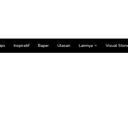
ips
Inspiratif
Baper
Ulasan
Lainnya
Visual Stori