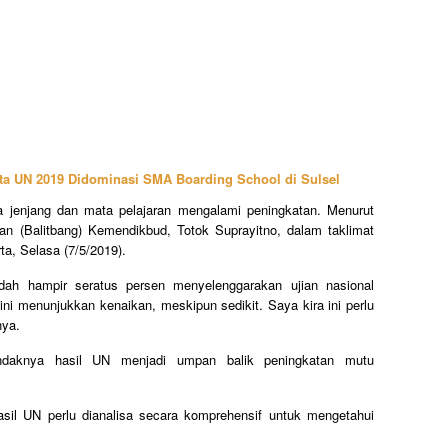
rata UN 2019 Didominasi SMA Boarding School di Sulsel
ua jenjang dan mata pelajaran mengalami peningkatan. Menurut
n (Balitbang) Kemendikbud, Totok Suprayitno, dalam taklimat
ta, Selasa (7/5/2019).
sudah hampir seratus persen menyelenggarakan ujian nasional
ni menunjukkan kenaikan, meskipun sedikit. Saya kira ini perlu
nya.
endaknya hasil UN menjadi umpan balik peningkatan mutu
sil UN perlu dianalisa secara komprehensif untuk mengetahui